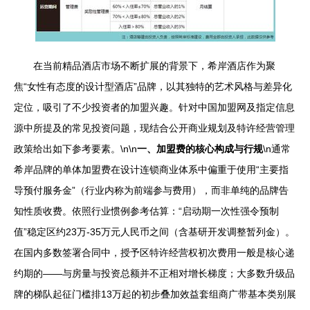
在当前精品酒店市场不断扩展的背景下，希岸酒店作为聚
焦“女性有态度的设计型酒店”品牌，以其独特的艺术风格与差异化
定位，吸引了不少投资者的加盟兴趣。针对中国加盟网及指定信息
源中所提及的常见投资问题，现结合公开商业规划及特许经营管理
政策给出如下参考要素。\n\n
一、加盟费的核心构成与行规
\n通常
希岸品牌的单体加盟费在设计连锁商业体系中偏重于使用“主要指
导预付服务金”（行业内称为前端参与费用），而非单纯的品牌告
知性质收费。依照行业惯例参考估算：“启动期一次性强令预制
值”稳定区约23万-35万元人民币之间（含基研开发调整暂列金）。
在国内多数签署合同中，授予区特许经营权初次费用一般是核心递
约期的——与房量与投资总额并不正相对增长梯度；大多数升级品
牌的梯队起征门槛排13万起的初步叠加效益套组商广带基本类别展